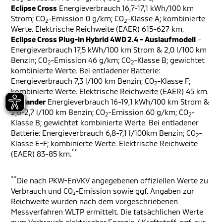
Eclipse Cross
Energieverbrauch 16,7-17,1 kWh/100 km
Strom; CO
-Emission 0 g/km; CO
-Klasse A; kombinierte
2
2
Werte. Elektrische Reichweite (EAER) 615-627 km.
Eclipse Cross Plug-in Hybrid 4WD 2.4 - Auslaufmodell
-
Energieverbrauch 17,5 kWh/100 km Strom & 2,0 l/100 km
Benzin; CO
-Emission 46 g/km; CO
-Klasse B; gewichtet
2
2
kombinierte Werte. Bei entladener Batterie:
Energieverbrauch 7,3 l/100 km Benzin; CO
-Klasse F;
2
kombinierte Werte. Elektrische Reichweite (EAER) 45 km.
Outlander
Energieverbrauch 16-19,1 kWh/100 km Strom &
2,6-2,7 l/100 km Benzin; CO
-Emission 60 g/km; CO
-
2
2
Klasse B; gewichtet kombinierte Werte. Bei entladener
Batterie: Energieverbrauch 6,8-7,1 l/100km Benzin; CO
-
2
Klasse E-F; kombinierte Werte. Elektrische Reichweite
**
(EAER) 83-85 km.
**
Die nach PKW-EnVKV angegebenen offiziellen Werte zu
Verbrauch und CO₂-Emission sowie ggf. Angaben zur
Reichweite wurden nach dem vorgeschriebenen
Messverfahren WLTP ermittelt. Die tatsächlichen Werte