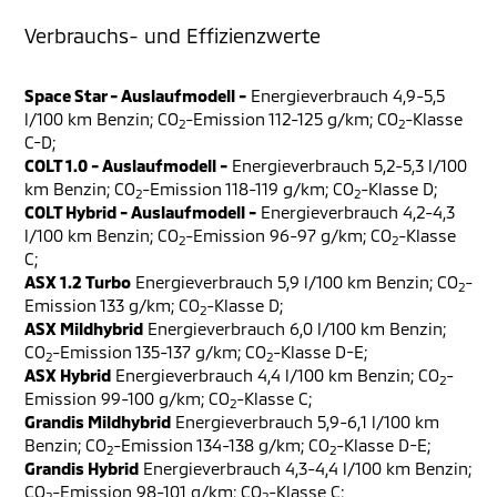
Verbrauchs- und Effizienzwerte
Space Star - Auslaufmodell -
Energieverbrauch 4,9-5,5
l/100 km Benzin; CO
-Emission 112-125 g/km; CO
-Klasse
2
2
C-D;
COLT 1.0 - Auslaufmodell -
Energieverbrauch 5,2-5,3 l/100
km Benzin; CO
-Emission 118-119 g/km; CO
-Klasse D;
2
2
COLT Hybrid - Auslaufmodell -
Energieverbrauch 4,2-4,3
l/100 km Benzin; CO
-Emission 96-97 g/km; CO
-Klasse
2
2
C;
ASX 1.2 Turbo
Energieverbrauch 5,9 l/100 km Benzin; CO
-
2
Emission 133 g/km; CO
-Klasse D;
2
ASX Mildhybrid
Energieverbrauch 6,0 l/100 km Benzin;
CO
-Emission 135-137 g/km; CO
-Klasse D-E;
2
2
ASX Hybrid
Energieverbrauch 4,4 l/100 km Benzin; CO
-
2
Emission 99-100 g/km; CO
-Klasse C;
2
Grandis Mildhybrid
Energieverbrauch 5,9-6,1 l/100 km
Benzin; CO
-Emission 134-138 g/km; CO
-Klasse D-E;
2
2
Grandis Hybrid
Energieverbrauch 4,3-4,4 l/100 km Benzin;
CO
-Emission 98-101 g/km; CO
-Klasse C;
2
2